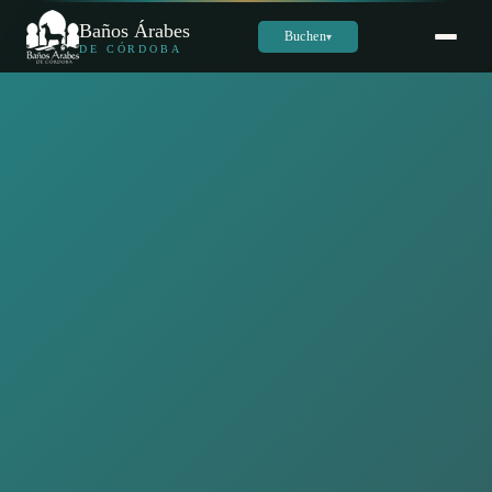
Baños Árabes
Buchen
▾
DE CÓRDOBA
Sara
س
Online