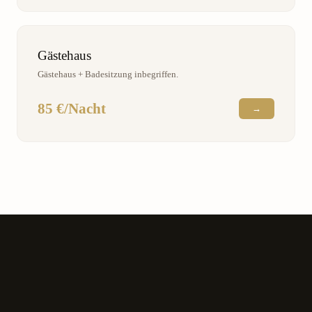
Gästehaus
Gästehaus + Badesitzung inbegriffen.
85 €/Nacht
→