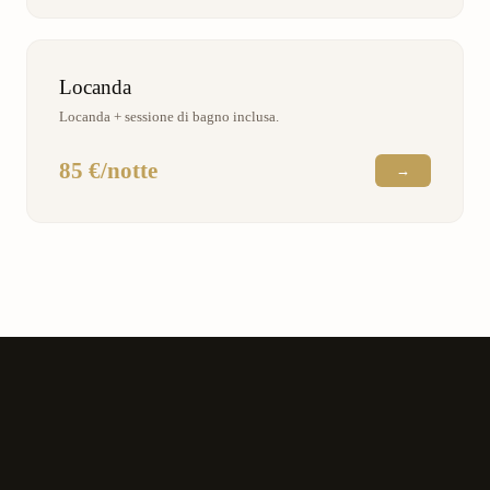
Locanda
Locanda + sessione di bagno inclusa.
85 €/notte
→