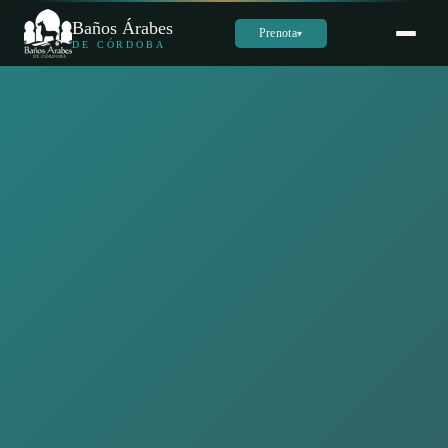
Baños Árabes
Prenota
▾
DE CÓRDOBA
Sara
س
Online