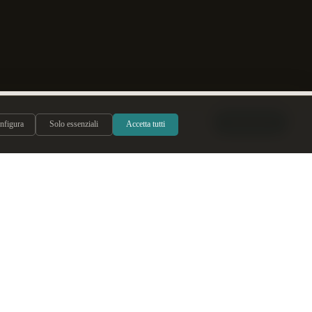
Conversar
nfigura
Solo essenziali
Accetta tutti