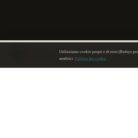
Sara
·
Utilizziamo cookie propri e di terzi (Redsys per 
asistente virtual
س
Te ayudo con disponibilidad, masajes y reserva en un momento
analitici.
Politica dei cookie