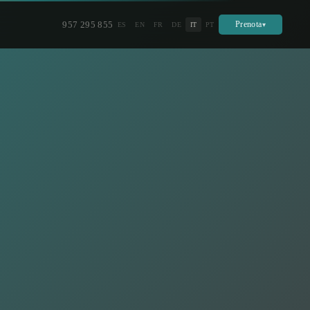
957 295 855
Prenota
ES
EN
FR
DE
IT
PT
▾