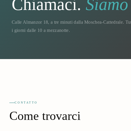
Chiamaci.
Siamo 
Calle Almanzor 18, a tre minuti dalla Moschea-Cattedrale. Tut
i giorni dalle 10 a mezzanotte.
CONTATTO
Come trovarci