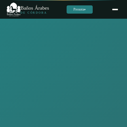
Baños Árabes
Prenota
▾
DE CÓRDOBA
Sara
س
Online