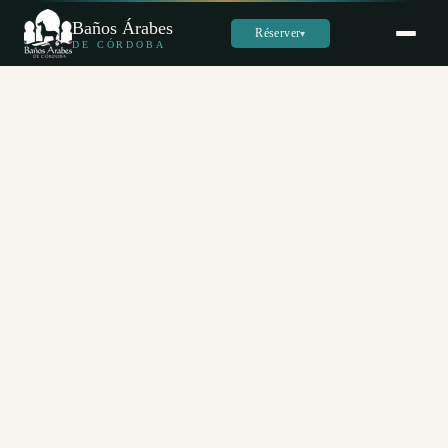
Baños Árabes
Réserver
▾
DE CÓRDOBA
Sara
س
En ligne