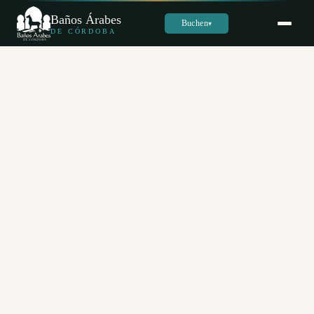
Baños Árabes
Buchen
▾
DE CÓRDOBA
Sara
س
Online