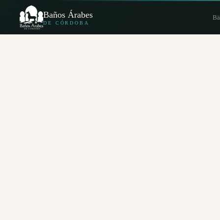
Baños Árabes
Bä
DE CÓRDOBA