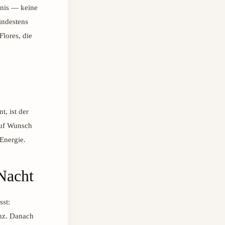
bnis — keine
indestens
Flores, die
, ist der
auf Wunsch
Energie.
Nacht
sst:
nz. Danach