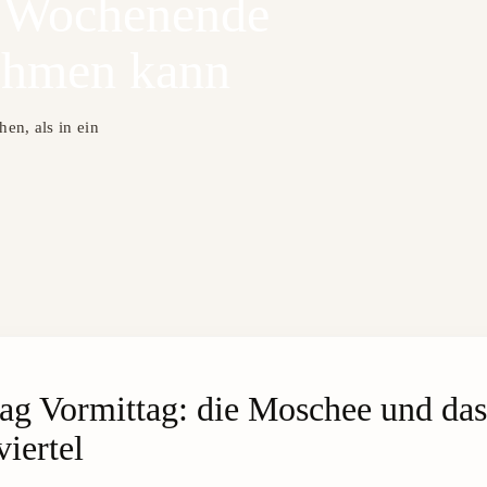
 Wochenende
ehmen kann
en, als in ein
ag Vormittag: die Moschee und das
iertel