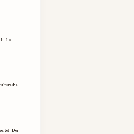
.
ch. Im
ulturerbe
ertel. Der