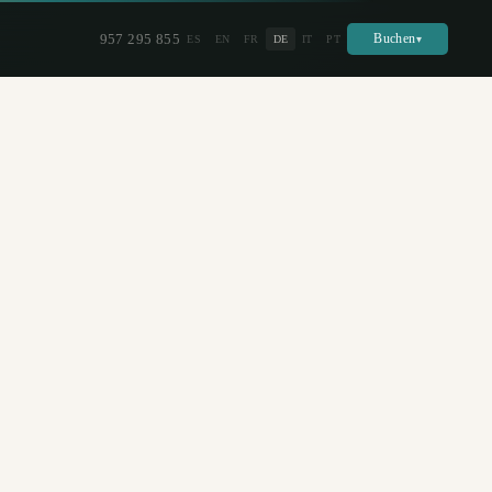
957 295 855
Buchen
ES
EN
FR
DE
IT
PT
▾