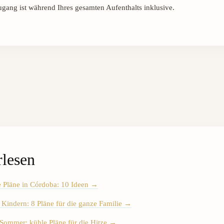
ng ist während Ihres gesamten Aufenthalts inklusive.
rlesen
 Pläne in Córdoba: 10 Ideen
→
Kindern: 8 Pläne für die ganze Familie
→
Sommer: kühle Pläne für die Hitze
→