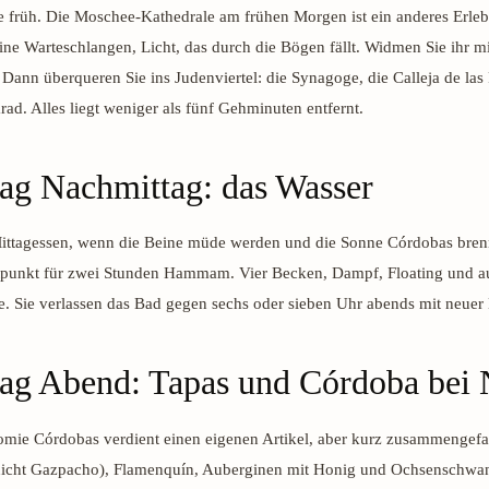
e früh. Die Moschee-Kathedrale am frühen Morgen ist ein anderes Erle
ne Warteschlangen, Licht, das durch die Bögen fällt. Widmen Sie ihr m
 Dann überqueren Sie ins Judenviertel: die Synagoge, die Calleja de las 
rad. Alles liegt weniger als fünf Gehminuten entfernt.
ag Nachmittag: das Wasser
ttagessen, wenn die Beine müde werden und die Sonne Córdobas brennt
itpunkt für zwei Stunden Hammam. Vier Becken, Dampf, Floating und 
. Sie verlassen das Bad gegen sechs oder sieben Uhr abends mit neuer 
ag Abend: Tapas und Córdoba bei 
omie Córdobas verdient einen eigenen Artikel, aber kurz zusammengefa
nicht Gazpacho), Flamenquín, Auberginen mit Honig und Ochsenschwa