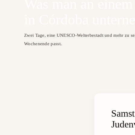
Was man an einem
in Córdoba untern
Zwei Tage, eine UNESCO-Welterbestadt und mehr zu seh
Wochenende passt.
Samst
Judenv