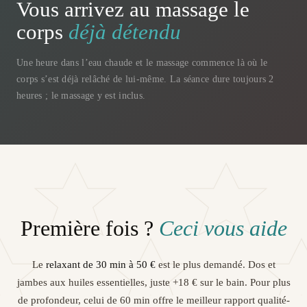
Vous arrivez au massage le
corps
déjà détendu
Une heure dans l’eau chaude et le massage commence là où le
corps s’est déjà relâché de lui-même. La séance dure toujours 2
heures ; le massage y est inclus.
Première fois ?
Ceci vous aide
Le
relaxant de 30 min à 50 €
est le plus demandé. Dos et
jambes aux huiles essentielles, juste +18 € sur le bain. Pour plus
de profondeur, celui de 60 min offre le meilleur rapport qualité-