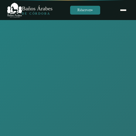
Baños Árabes
Réserver
▾
DE CÓRDOBA
Sara
س
En ligne