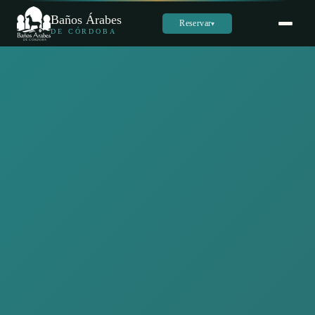
Baños Árabes
Reservar
▾
DE CÓRDOBA
Sara
س
Online