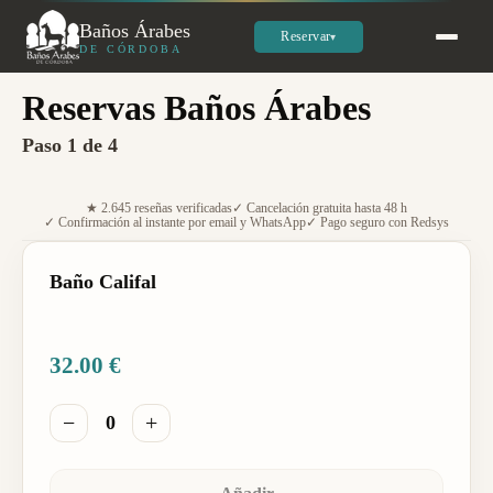
Baños Árabes
Reservar
▾
DE CÓRDOBA
Reservas Baños Árabes
Paso 1 de 4
★ 2.645 reseñas verificadas
✓ Cancelación gratuita hasta 48 h
✓ Confirmación al instante por email y WhatsApp
✓ Pago seguro con Redsys
Baño Califal
32.00
€
−
+
0