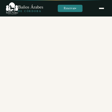
Baños Árabes
Reservar
▾
DE CÓRDOBA
Sara
س
En línea