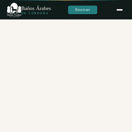
Baños Árabes
Reservar
▾
DE CÓRDOBA
Sara
س
En línea