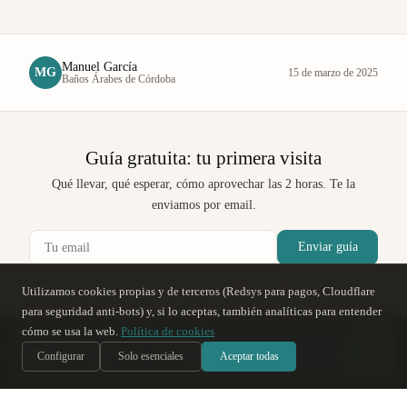
Manuel García
MG
15 de marzo de 2025
Baños Árabes de Córdoba
Guía gratuita: tu primera visita
Qué llevar, qué esperar, cómo aprovechar las 2 horas. Te la
enviamos por email.
Enviar guía
Sin spam. Solo la guía y novedades puntuales.
Utilizamos cookies propias y de terceros (Redsys para pagos, Cloudflare
para seguridad anti-bots) y, si lo aceptas, también analíticas para entender
cómo se usa la web.
Política de cookies
س
Soy Sara
, te ayudo
IA
Configurar
Solo esenciales
Aceptar todas