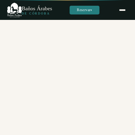
Baños Árabes
Reservar
▾
DE CÓRDOBA
Sara
س
En línea