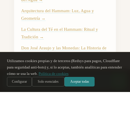
Arquitectura del Hammam: Luz, Agua y
Geometría
→
La Cultura del Té en el Hammam: Ritual y
Tradición
→
Don José Araujo y las Monedas: La Historia de
Esta Casa
→
Utilizamos cookies propias y de terceros (Redsys para pagos, Cloudflare
para seguridad anti-bots) y, si lo aceptas, también analíticas para entender
cómo se usa la web.
Política de cookies
س
Soy Sara
, te ayudo
IA
Configurar
Solo esenciales
Aceptar todas
Manuel García
MG
15 de marzo de 2025
Baños Árabes de Córdoba
Guía gratuita: tu primera visita