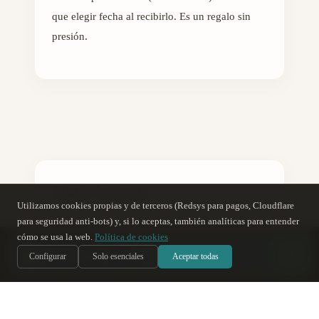
que elegir fecha al recibirlo. Es un regalo sin
presión.
Sigue leyendo
Utilizamos cookies propias y de terceros (Redsys para pagos, Cloudflare
para seguridad anti-bots) y, si lo aceptas, también analíticas para entender
Qué Hacer en Córdoba en un Fin de Semana:
cómo se usa la web.
Política de cookies
Guía Completa
→
س
Soy Sara
, te ayudo
IA
Configurar
Solo esenciales
Aceptar todas
10 Planes Románticos en Córdoba para
Sorprender
→
Córdoba con Niños: 8 Planes para Disfrutar en