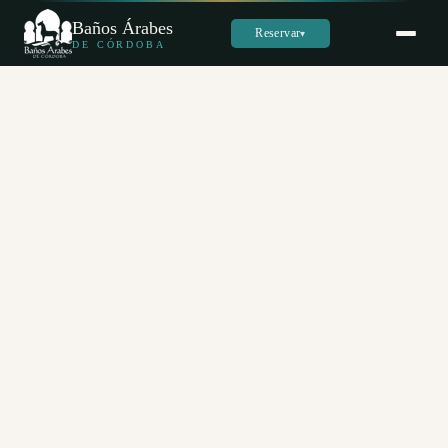
Baños Árabes
Reservar
▾
DE CÓRDOBA
Sara
س
En línea