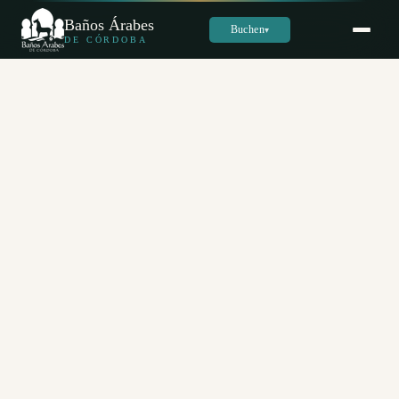
Baños Árabes
Buchen
▾
DE CÓRDOBA
Sara
س
Online