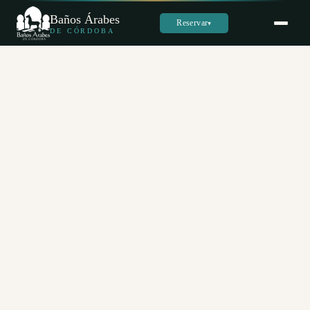
Baños Árabes
Reservar
▾
DE CÓRDOBA
Sara
س
En línea