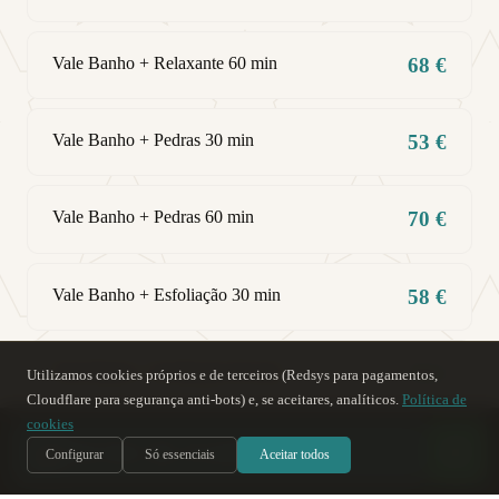
Vale Banho + Relaxante 60 min
68 €
Vale Banho + Pedras 30 min
53 €
Vale Banho + Pedras 60 min
70 €
Vale Banho + Esfoliação 30 min
58 €
Vale Banho + Esfoliação 60 min
72 €
Utilizamos cookies próprios e de terceiros (Redsys para pagamentos,
Cloudflare para segurança anti-bots) e, se aceitares, analíticos.
Política de
cookies
س
Soy Sara
, te ayudo
IA
Configurar
Só essenciais
Aceitar todos
ALOJAMENTO + BANHOS
Para 2 pessoas · Quarto duplo · Noite com sessão de banhos incluída