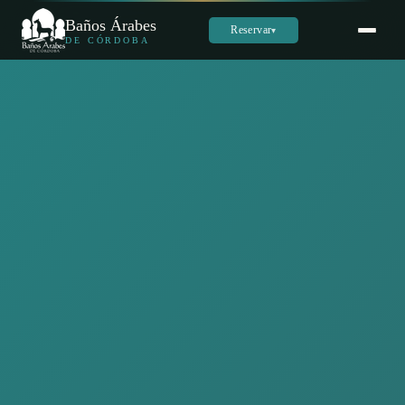
Baños Árabes
Reservar
▾
DE CÓRDOBA
Sara
س
Online