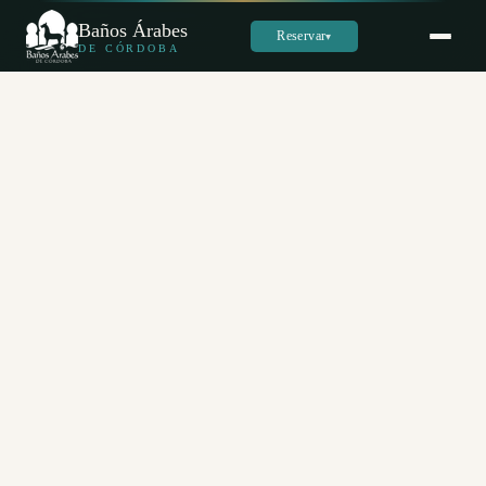
Baños Árabes
Reservar
▾
DE CÓRDOBA
Sara
س
En línea