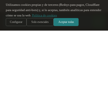
⚠
Falta de hidratación capilar
Utilizamos cookies propias y de terceros (Redsys para pagos, Cloudflare
para seguridad anti-bots) y, si lo aceptas, también analíticas para entender
cómo se usa la web.
Política de cookies
⚠
Exposición al sol sin protección
س
Soy Sara
, te ayudo
IA
Configurar
Solo esenciales
Aceptar todas
Consejos adicionales para un
cabello saludable
Además de los cuidados específicos para el spa,
mantener un cabello saludable requiere una
atención constante y productos adecuados para