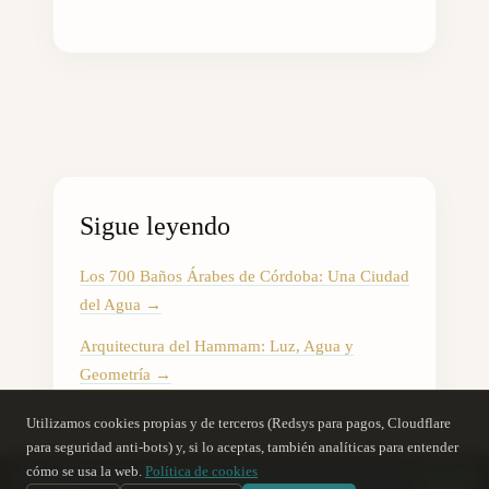
Sigue leyendo
Los 700 Baños Árabes de Córdoba: Una Ciudad
del Agua
→
Arquitectura del Hammam: Luz, Agua y
Geometría
→
La Cultura del Té en el Hammam: Ritual y
Utilizamos cookies propias y de terceros (Redsys para pagos, Cloudflare
Tradición
→
para seguridad anti-bots) y, si lo aceptas, también analíticas para entender
cómo se usa la web.
Política de cookies
Don José Araujo y las Monedas: La Historia de