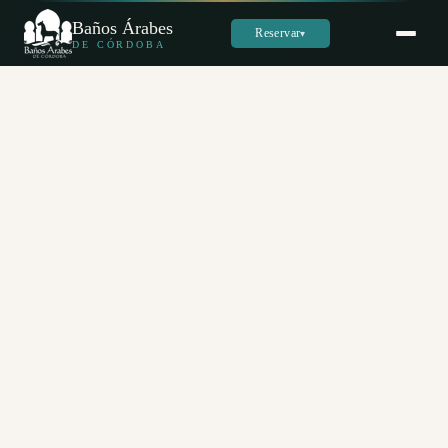
Baños Árabes
Reservar
▾
DE CÓRDOBA
Sara
س
En línea