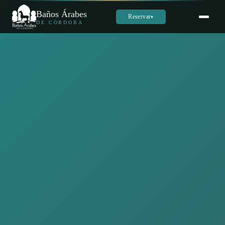
Baños Árabes
Reservar
▾
DE CÓRDOBA
Sara
س
En línea