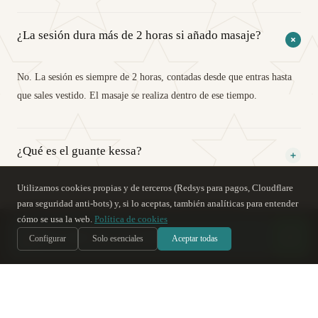
¿La sesión dura más de 2 horas si añado masaje?
No. La sesión es siempre de 2 horas, contadas desde que entras hasta
que sales vestido. El masaje se realiza dentro de ese tiempo.
¿Qué es el guante kessa?
Utilizamos cookies propias y de terceros (Redsys para pagos, Cloudflare
Una manopla de tejido rugoso tradicional del norte de África. Se usa
para seguridad anti-bots) y, si lo aceptas, también analíticas para entender
¿Cuál es la diferencia entre 30 y 60 minutos?
sobre la piel húmeda para arrastrar las células muertas. El resultado es
cómo se usa la web.
Política de cookies
una piel completamente renovada.
س
Soy Sara
, te ayudo
IA
Configurar
Solo esenciales
Aceptar todas
La de 30 min es solo exfoliación. La de 60 min añade un masaje de
¿Tengo que avisar de algo antes del masaje?
cuerpo completo con leche corporal hidratante — nutre e hidrata la
piel recién renovada.
Sí. Comunica al masajista cualquier lesión, embarazo, alergia o
¿Se puede combinar con otro masaje?