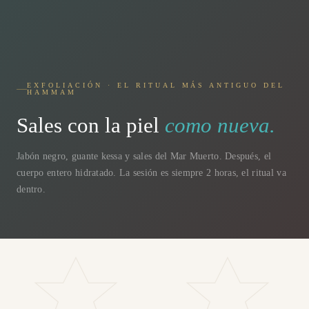
EXFOLIACIÓN · EL RITUAL MÁS ANTIGUO DEL
HAMMAM
Sales con la piel
como nueva.
Jabón negro, guante kessa y sales del Mar Muerto. Después, el
cuerpo entero hidratado. La sesión es siempre 2 horas, el ritual va
dentro.