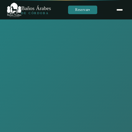
Baños Árabes
Reservar
▾
DE CÓRDOBA
Sara
س
En línea