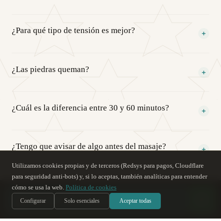
¿Para qué tipo de tensión es mejor?
Para tensión muscular profunda: espalda y piernas. El calor del basalto
¿Las piedras queman?
penetra donde la mano no llega.
No. Están a 55 °C, una temperatura que el cuerpo percibe como calor
¿Cuál es la diferencia entre 30 y 60 minutos?
intenso pero agradable. El terapeuta controla la presión y la
exposición en todo momento.
La de 30 min se centra en espalda y piernas. La de 60 min cubre
¿Tengo que avisar de algo antes del masaje?
espalda, piernas y brazos.
Utilizamos cookies propias y de terceros (Redsys para pagos, Cloudflare
Sí. Comunica al masajista cualquier lesión, embarazo o condición
para seguridad anti-bots) y, si lo aceptas, también analíticas para entender
cómo se usa la web.
Política de cookies
médica antes de empezar.
س
Soy Sara
, te ayudo
IA
Configurar
Solo esenciales
Aceptar todas