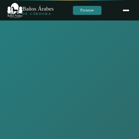
Baños Árabes
Prenota
▾
DE CÓRDOBA
Sara
س
Online