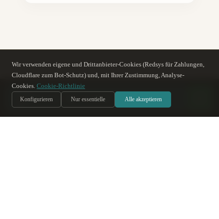
Wir verwenden eigene und Drittanbieter-Cookies (Redsys für Zahlungen,
Cloudflare zum Bot-Schutz) und, mit Ihrer Zustimmung, Analyse-
Weiterlesen
Cookies.
Cookie-Richtlinie
س
Soy Sara
, te ayudo
IA
Konfigurieren
Nur essentielle
Alle akzeptieren
Hammam-Architektur: Licht, Wasser und
Geometrie
→
Teekultur im Hammam: Ritual und Tradition
→
Don José Araujo und die Münzen: Geschichte
des Hauses
→
Geschichte der Arabischen Bäder von Córdoba
→