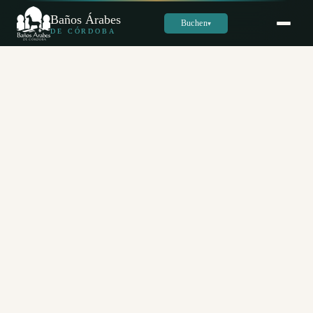
Baños Árabes
Buchen
▾
DE CÓRDOBA
Sara
س
Online