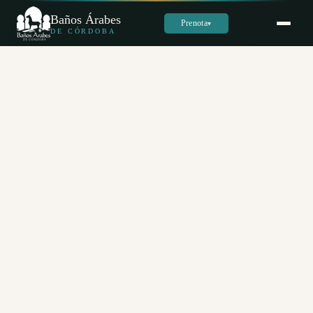
Baños Árabes
Prenota
▾
DE CÓRDOBA
Sara
س
Online