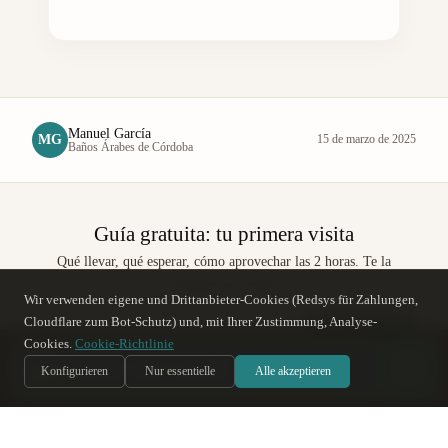
Manuel García
MG
15 de marzo de 2025
Baños Árabes de Córdoba
Guía gratuita: tu primera visita
Qué llevar, qué esperar, cómo aprovechar las 2 horas. Te la
enviamos por email.
Wir verwenden eigene und Drittanbieter-Cookies (Redsys für Zahlungen,
Cloudflare zum Bot-Schutz) und, mit Ihrer Zustimmung, Analyse-
Enviar guía
Cookies.
Cookie-Richtlinie
س
Soy Sara
, te ayudo
Sin spam. Solo la guía y novedades puntuales.
IA
Konfigurieren
Nur essentielle
Alle akzeptieren