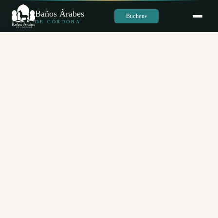
Baños Árabes
Buchen
▾
DE CÓRDOBA
Sara
س
Online