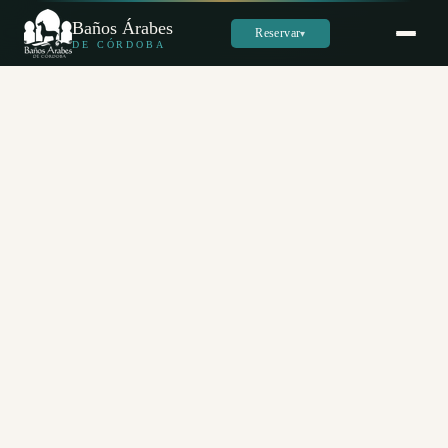
Baños Árabes
Reservar
▾
DE CÓRDOBA
Sara
س
En línea