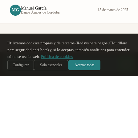
Manuel García
MG
15 de marzo de 2025
Baños Árabes de Córdoba
Guía gratuita: tu primera visita
Utilizamos cookies propias y de terceros (Redsys para pagos, Cloudflare
Qué llevar, qué esperar, cómo aprovechar las 2 horas. Te la
para seguridad anti-bots) y, si lo aceptas, también analíticas para entender
enviamos por email.
cómo se usa la web.
Política de cookies
س
Soy Sara
, te ayudo
IA
Configurar
Solo esenciales
Aceptar todas
Enviar guía
Sin spam. Solo la guía y novedades puntuales.
¿Te apetece probarlo?