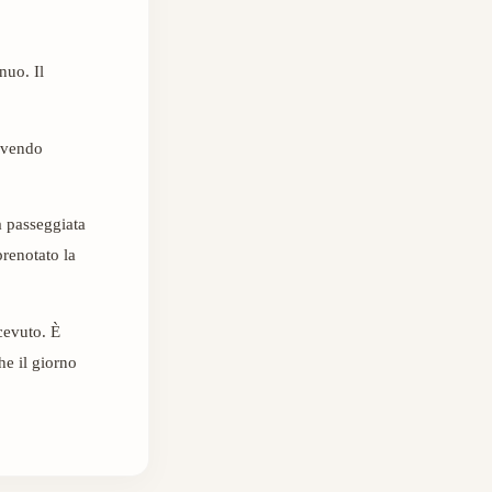
nuo. Il
bevendo
na passeggiata
prenotato la
cevuto. È
e il giorno
Sara
س
Online