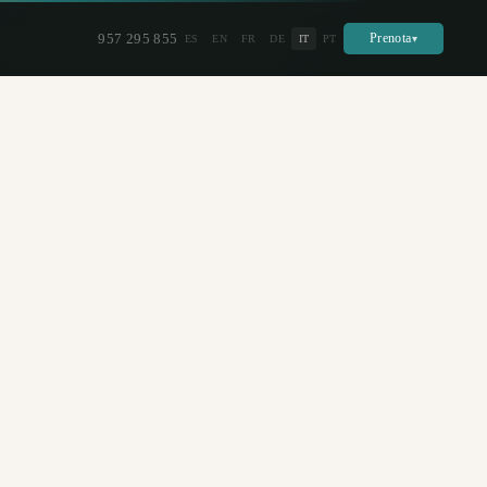
957 295 855
Prenota
ES
EN
FR
DE
IT
PT
▾