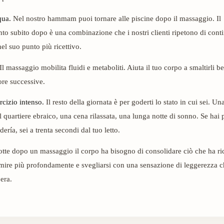
qua.
Nel nostro hammam puoi tornare alle piscine dopo il massaggio. Il
to subito dopo è una combinazione che i nostri clienti ripetono di conti
el suo punto più ricettivo.
Il massaggio mobilita fluidi e metaboliti. Aiuta il tuo corpo a smaltirli 
ore successive.
rcizio intenso.
Il resto della giornata è per goderti lo stato in cui sei. U
l quartiere ebraico, una cena rilassata, una lunga notte di sonno. Se hai 
ería, sei a trenta secondi dal tuo letto.
tte dopo un massaggio il corpo ha bisogno di consolidare ciò che ha ri
ire più profondamente e svegliarsi con una sensazione di leggerezza ch
era.