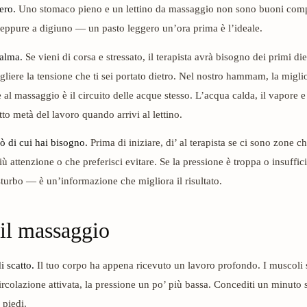
ero.
Uno stomaco pieno e un lettino da massaggio non sono buoni com
eppure a digiuno — un pasto leggero un’ora prima è l’ideale.
calma.
Se vieni di corsa e stressato, il terapista avrà bisogno dei primi di
ogliere la tensione che ti sei portato dietro. Nel nostro hammam, la migli
al massaggio è il circuito delle acque stesso. L’acqua calda, il vapore e 
to metà del lavoro quando arrivi al lettino.
 di cui hai bisogno.
Prima di iniziare, di’ al terapista se ci sono zone 
ù attenzione o che preferisci evitare. Se la pressione è troppa o insuffici
turbo — è un’informazione che migliora il risultato.
il massaggio
i scatto.
Il tuo corpo ha appena ricevuto un lavoro profondo. I muscoli
 circolazione attivata, la pressione un po’ più bassa. Concediti un minuto
 piedi.