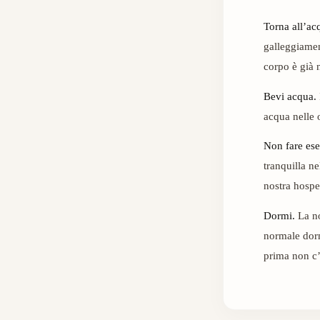
Torna all’ac
galleggiamen
corpo è già n
Bevi acqua.
acqua nelle 
Non fare ese
tranquilla ne
nostra hosped
Dormi.
La no
normale dorm
prima non c’