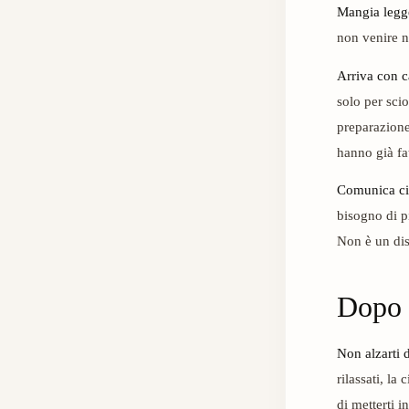
Mangia legg
non venire n
Arriva con 
solo per sci
preparazione 
hanno già fat
Comunica ciò
bisogno di pi
Non è un dis
Dopo 
Non alzarti d
rilassati, la
di metterti in