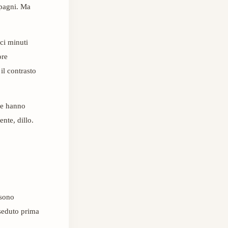
pagni. Ma
eci minuti
ore
il contrasto
che hanno
ente, dillo.
 sono
 seduto prima